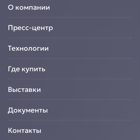
Найти авторизованный сервисный центр
Вентиляционное оборудование
О компании
Сообщить о неисправности оборудования
Транспортировочные решения
Зарегистрировать новое оборудование
Салат-Бары
Подать заявку на сотрудничество
Пресс-центр
Технологии
Где купить
Выставки
Документы
Контакты