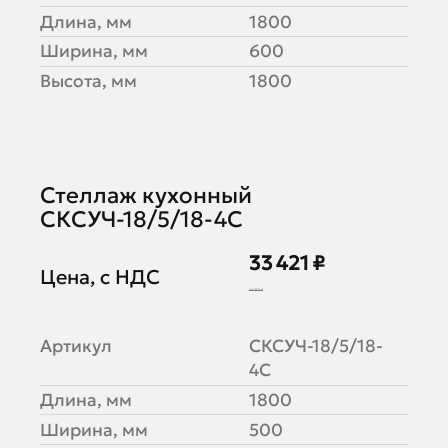
Длина, мм
1800
Ширина, мм
600
Высота, мм
1800
Стеллаж кухонный
СКСУЧ-18/5/18-4С
33 421 ₽
Цена, с НДС
40 757 ₽
Артикул
СКСУЧ-18/5/18-
4С
Длина, мм
1800
Ширина, мм
500