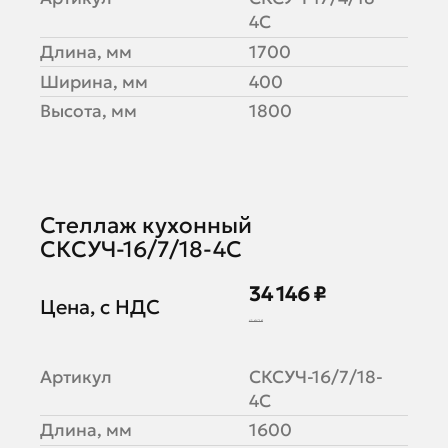
4С
Длина, мм
1700
Ширина, мм
400
Высота, мм
1800
Стеллаж кухонный
СКСУЧ-16/7/18-4С
34 146 ₽
Цена, с НДС
41 642 ₽
Артикул
СКСУЧ-16/7/18-
4С
Длина, мм
1600