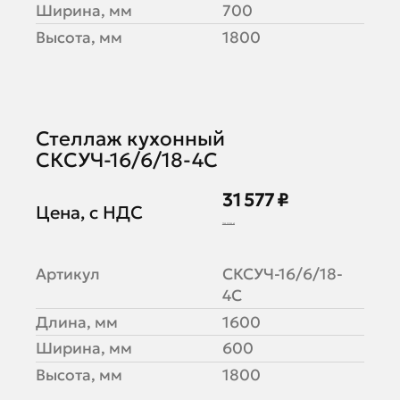
Ширина, мм
700
Высота, мм
1800
Стеллаж кухонный
СКСУЧ-16/6/18-4С
31 577 ₽
Цена, с НДС
38 508 ₽
Артикул
СКСУЧ-16/6/18-
4С
Длина, мм
1600
Ширина, мм
600
Высота, мм
1800