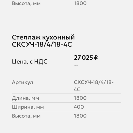
Высота, мм
1800
Стеллаж кухонный
СКСУЧ-18/4/18-4С
27 025 ₽
Цена, с НДС
32 957 ₽
Артикул
СКСУЧ-18/4/18-
4С
Длина, мм
1800
Ширина, мм
400
Высота, мм
1800