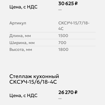
30 625 ₽
Цена, с НДС
37 348 ₽
Артикул
СКСУЧ-15/7/18-
4С
Длина, мм
1500
Ширина, мм
700
Высота, мм
1800
Стеллаж кухонный
СКСУЧ-15/6/18-4С
26 270 ₽
Цена, с НДС
32 036 ₽