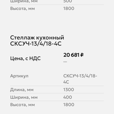
Ширина, мм
500
Высота, мм
1800
Стеллаж кухонный
СКСУЧ-13/4/18-4С
20 681 ₽
Цена, с НДС
25 221 ₽
Артикул
СКСУЧ-13/4/18-
4С
Длина, мм
1300
Ширина, мм
400
Высота, мм
1800