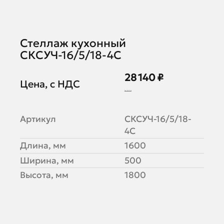
Стеллаж кухонный
СКСУЧ-16/5/18-4С
28 140 ₽
Цена, с НДС
34 317 ₽
Артикул
СКСУЧ-16/5/18-
4С
Длина, мм
1600
Ширина, мм
500
Высота, мм
1800