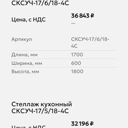
СКСУЧ-17/6/18-4С
36 843 ₽
Цена, с НДС
44 930 ₽
Артикул
СКСУЧ-17/6/18-
4С
Длина, мм
1700
Ширина, мм
600
Высота, мм
1800
Стеллаж кухонный
СКСУЧ-17/5/18-4С
32 196 ₽
Цена, с НДС