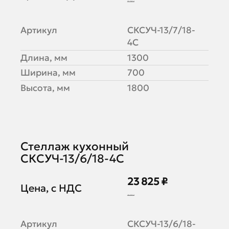
33 785 ₽
Артикул
СКСУЧ-13/7/18-
4С
Длина, мм
1300
Ширина, мм
700
Высота, мм
1800
Стеллаж кухонный
СКСУЧ-13/6/18-4С
23 825 ₽
Цена, с НДС
29 055 ₽
Артикул
СКСУЧ-13/6/18-