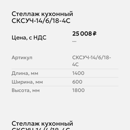
Стеллаж кухонный
СКСУЧ-14/6/18-4С
25 008 ₽
Цена, с НДС
30 497 ₽
Артикул
СКСУЧ-14/6/18-
4С
Длина, мм
1400
Ширина, мм
600
Высота, мм
1800
Стеллаж кухонный