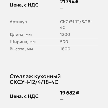
21 794 ₽
Цена, с НДС
26 578 ₽
Артикул
СКСУЧ-12/5/18-
4С
Длина, мм
1200
Ширина, мм
500
Высота, мм
1800
Стеллаж кухонный
СКСУЧ-12/4/18-4С
19 682 ₽
Цена, с НДС
24 002 ₽