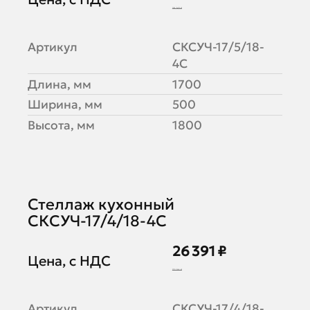
39 263 ₽
Артикул
СКСУЧ-17/5/18-
4С
Длина, мм
1700
Ширина, мм
500
Высота, мм
1800
Стеллаж кухонный
СКСУЧ-17/4/18-4С
26 391 ₽
Цена, с НДС
32 184 ₽
Артикул
СКСУЧ-17/4/18-