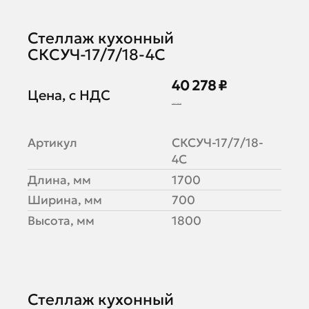
Стеллаж кухонный
СКСУЧ-17/7/18-4С
40 278 ₽
Цена, с НДС
49 120 ₽
Артикул
СКСУЧ-17/7/18-
4С
Длина, мм
1700
Ширина, мм
700
Высота, мм
1800
Стеллаж кухонный