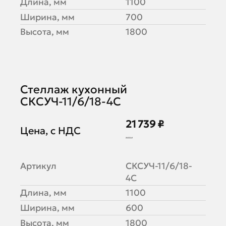
Длина, мм
1100
Ширина, мм
700
Высота, мм
1800
Стеллаж кухонный
СКСУЧ-11/6/18-4С
21 739 ₽
Цена, с НДС
26 511 ₽
Артикул
СКСУЧ-11/6/18-
4С
Длина, мм
1100
Ширина, мм
600
Высота, мм
1800