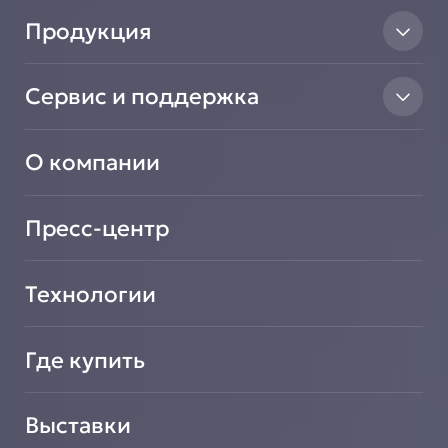
Продукция
Тепловое оборудование
Сервис и поддержка
Линии раздачи
Нейтральное оборудование
Найти авторизованный сервисный центр
Вентиляционное оборудование
О компании
Сообщить о неисправности оборудования
Транспортировочные решения
Зарегистрировать новое оборудование
Салат-Бары
Подать заявку на сотрудничество
Пресс-центр
Технологии
Где купить
Выставки