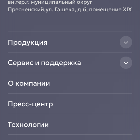
вн.тер.г. муниципальный округ
Пресненский,ул. Гашека, д.6, помещение XIX
Продукция
Тепловое оборудование
Сервис и поддержка
Линии раздачи
Нейтральное оборудование
Найти авторизованный сервисный центр
Вентиляционное оборудование
О компании
Сообщить о неисправности оборудования
Транспортировочные решения
Зарегистрировать новое оборудование
Салат-Бары
Подать заявку на сотрудничество
Пресс-центр
Технологии