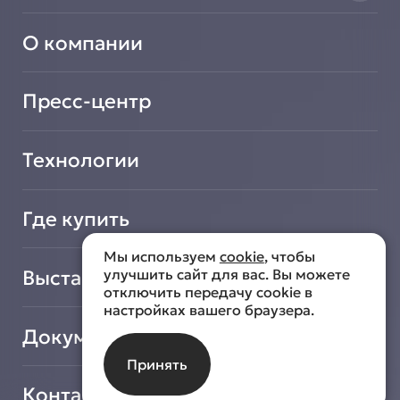
Нейтральное оборудование
Найти авторизованный сервисный центр
Вентиляционное оборудование
О компании
Сообщить о неисправности оборудования
Транспортировочные решения
Зарегистрировать новое оборудование
Салат-Бары
Подать заявку на сотрудничество
Пресс-центр
Технологии
Где купить
Мы используем
cookie
, чтобы
Выставки
улучшить сайт для вас. Вы можете
отключить передачу cookie в
настройках вашего браузера.
Документы
Принять
Контакты