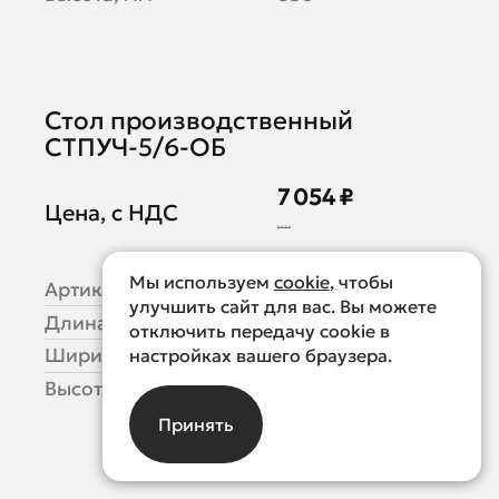
Стол производственный
СТПУЧ-5/6-ОБ
7 054 ₽
Цена, с НДС
8 818 ₽
Мы используем
cookie
, чтобы
Артикул
СТПУЧ-5/6-ОБ
улучшить сайт для вас. Вы можете
Длина, мм
500
отключить передачу cookie в
Ширина, мм
600
настройках вашего браузера.
Высота, мм
850
Принять