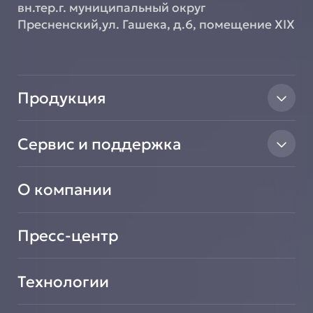
вн.тер.г. муниципальный округ
Пресненский,ул. Гашека, д.6, помещение XIX
Продукция
Тепловое оборудование
Сервис и поддержка
Линии раздачи
Нейтральное оборудование
Найти авторизованный сервисный центр
Вентиляционное оборудование
О компании
Сообщить о неисправности оборудования
Транспортировочные решения
Зарегистрировать новое оборудование
Салат-Бары
Подать заявку на сотрудничество
Пресс-центр
Технологии