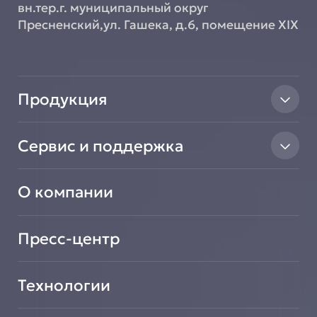
вн.тер.г. муниципальный округ
Пресненский,ул. Гашека, д.6, помещение XIX
Продукция
Тепловое оборудование
Сервис и поддержка
Линии раздачи
Нейтральное оборудование
Найти авторизованный сервисный центр
Вентиляционное оборудование
О компании
Сообщить о неисправности оборудования
Транспортировочные решения
Зарегистрировать новое оборудование
Салат-Бары
Подать заявку на сотрудничество
Пресс-центр
Технологии