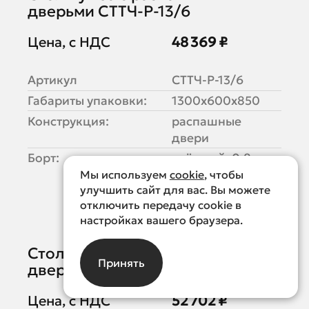
дверьми СТТЧ-Р-13/6
Цена, с НДС
48 369 ₽
Артикул
СТТЧ-Р-13/6
Габариты упаковки:
1300х600х850
Конструкция:
распашные
двери
Борт:
съёмный, 0.8
мм
Мы используем
cookie
, чтобы
улучшить сайт для вас. Вы можете
отключить передачу cookie в
настройках вашего браузера.
Стол-тумба с распашными
Принять
дверьми СТТЧ-Р-13/7
Цена, с НДС
52 702 ₽