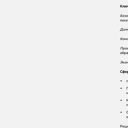
Ключ
Безо
посе
Дол
Комп
Прос
обра
Экон
Сфе
Реци