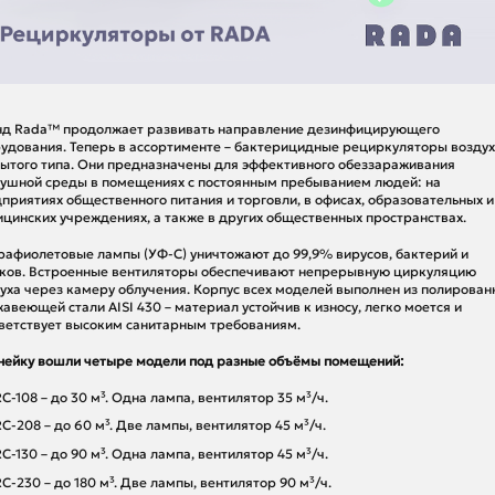
д Rada™ продолжает развивать направление дезинфицирующего
удования. Теперь в ассортименте – бактерицидные рециркуляторы возду
ытого типа. Они предназначены для эффективного обеззараживания
ушной среды в помещениях с постоянным пребыванием людей: на
приятиях общественного питания и торговли, в офисах, образовательных и
цинских учреждениях, а также в других общественных пространствах.
рафиолетовые лампы (УФ-С) уничтожают до 99,9% вирусов, бактерий и
ков. Встроенные вентиляторы обеспечивают непрерывную циркуляцию
уха через камеру облучения. Корпус всех моделей выполнен из полирован
авеющей стали AISI 430 – материал устойчив к износу, легко моется и
ветствует высоким санитарным требованиям.
нейку вошли четыре модели под разные объёмы помещений:
RC-108 – до 30 м³. Одна лампа, вентилятор 35 м³/ч.
RC-208 – до 60 м³. Две лампы, вентилятор 45 м³/ч.
RC-130 – до 90 м³. Одна лампа, вентилятор 45 м³/ч.
RC-230 – до 180 м³. Две лампы, вентилятор 90 м³/ч.