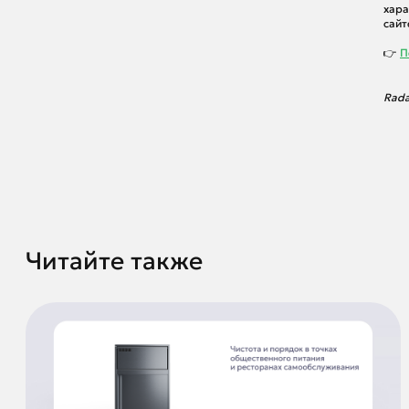
хара
сайт
👉
П
Rada
Читайте также