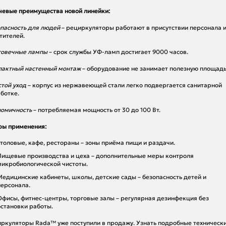
евые преимущества новой линейки:
пасность для людей
– рециркуляторы работают в присутствии персонала 
тителей.
говечные лампы
– срок службы УФ-ламп достигает 9000 часов.
актный настенный монтаж
– оборудование не занимает полезную площадь
той уход
– корпус из нержавеющей стали легко подвергается санитарной
ботке.
омичность
– потребляемая мощность от 30 до 100 Вт.
ры применения:
столовые, кафе, рестораны – зоны приёма пищи и раздачи.
Пищевые производства и цеха – дополнительные меры контроля
микробиологической чистоты.
Медицинские кабинеты, школы, детские сады – безопасность детей и
персонала.
Офисы, фитнес-центры, торговые залы – регулярная дезинфекция без
остановки работы.
ркуляторы Rada™ уже поступили в продажу. Узнать подробные техническ