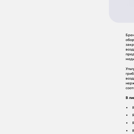
Брен
обор
закр
возд
пред
меди
Ульт
гриб
возд
нерж
соот
В ли