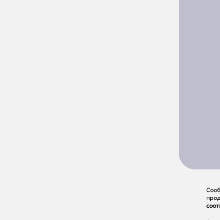
Сооб
прод
соот