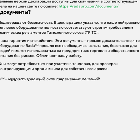
альные версии деклараций доступны для скачивания в соответствующем
еле на нашем сайте по ссылке:
https://radapro.com/documents/
а документы?
Подтверждают безопасность. В декларациях указано, что наше нейтрально
тепловое оборудование полностью соответствуют строгим требованиям
Технических регламентов Таможенного союза (ТР ТС).
Ваша гарантия и спокойствие. Эти документы – прямое доказательство, что
оборудование Rada™ прошло все необходимые испытания, безопасно для
людей и может использоваться на предприятиях торговли и общественного
питания без рисков. Облегчают вашу работу.
Они могут потребоваться при участии в тендерах, для проверок
контролирующими органами или для собственного архива.
™ – мудрость традиций, сила современных решений!