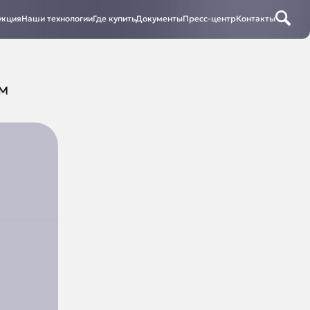
укция
Наши технологии
Где купить
Документы
Пресс-центр
Контакты
™