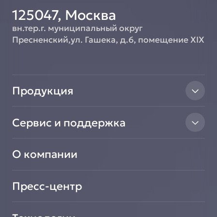
125047, Москва
вн.тер.г. муниципальный округ
Пресненский,ул. Гашека, д.6, помещение XIX
Продукция
Тепловое оборудование
Сервис и поддержка
Линии раздачи
Нейтральное оборудование
Найти авторизованный сервисный центр
Вентиляционное оборудование
О компании
Сообщить о неисправности оборудования
Транспортировочные решения
Зарегистрировать новое оборудование
Салат-Бары
Подать заявку на сотрудничество
Пресс-центр