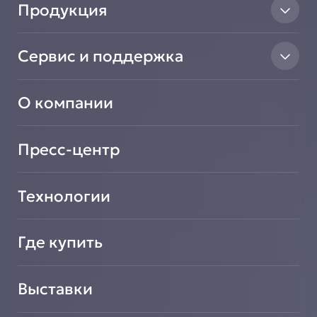
Продукция
Тепловое оборудование
Сервис и поддержка
Линии раздачи
Нейтральное оборудование
Найти авторизованный сервисный центр
Вентиляционное оборудование
О компании
Сообщить о неисправности оборудования
Транспортировочные решения
Зарегистрировать новое оборудование
Салат-Бары
Подать заявку на сотрудничество
Пресс-центр
Технологии
Где купить
Выставки